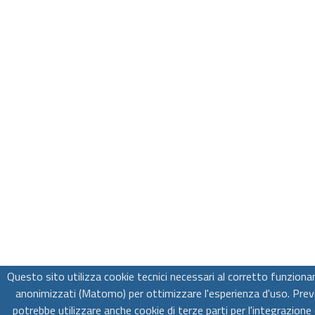
Questo sito utilizza cookie tecnici necessari al corretto funziona
anonimizzati (Matomo) per ottimizzare l'esperienza d'uso. Previ
potrebbe utilizzare anche cookie di terze parti per l'integrazione 